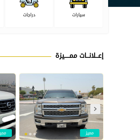
سيارات
دراجات
إعــلانــات ممــــيزة
مميز
مميز