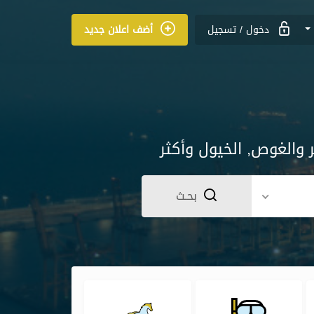
دخول
/
تسجيل
أضف اعلان جديد
ر والغوص, الخيول وأكثر
بحـث