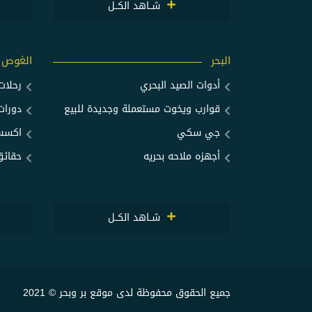
شــاهد الكــل
البحر
الغوص
أدوات الصيد البحري
رحلا
قوارب ويخوت مستعملة وجديدة للبيع
دورات
جي سكي
اكسسو
أجهزه ملاحه بحريه
حقائق
شــاهد الكــل
جميع الحقوق محفوظة لدى موقع بر وبحر © 2021