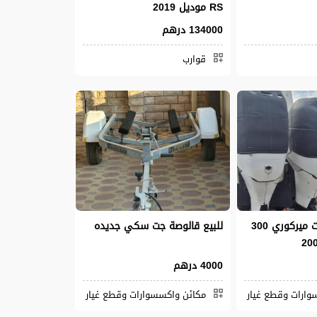
RS موديل 2019
134000 درهم
قوارب
للبيع 3 × محركات ميركوري 300
للبيع قالوصة جت سكي جديده
4000 درهم
وارات وقطع غيار
مكائن واكسسوارات وقطع غيار