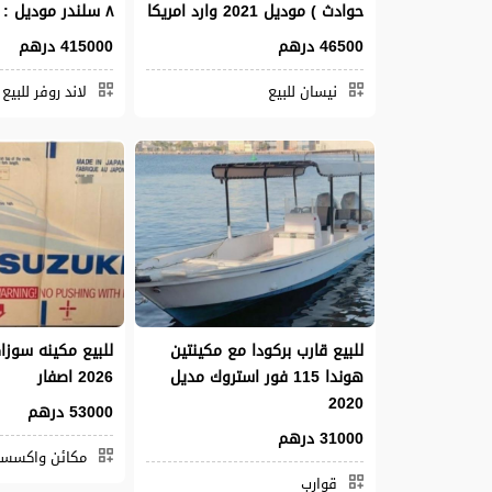
حوادث ) موديل 2021 وارد امريكا
٨ سلندر موديل : ٢٠٢٣
46500 درهم
415000 درهم
نيسان للبيع
لاند روفر للبيع
للبيع قارب بركودا مع مكينتين
هوندا 115 فور استروك مديل
2026 اصفار
2020
53000 درهم
31000 درهم
مكائن واكسسوا
قوارب