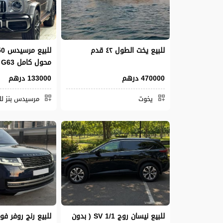
للبيع يخت الطول ٤٢ قدم
محول كامل G63 موديل 2019
470000 درهم
133000 درهم
يخوت
مرسيدس بنز للب
للبيع نيسان روج SV 1/1 ( بدون
للبيع رنج روفر ف