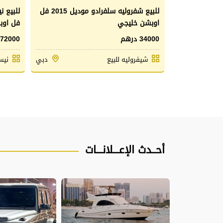
للبيع جي ام سي يوكندينالي 6.2L
للبيع شفروليه سلفرادو موديل 2015 فل
اوبشن خليجي
فل اوبش
34000 درهم
72000 درهم
أبوظبي
شيفروليه للبيع
دبي
نيس
أحــدث الإعـــلانـــات