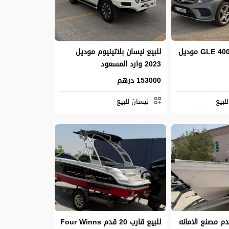
للبيع مرسيدس GLE 400 موديل
للبيع نيسان بلاتينيوم موديل
2023 وارد المسعود
153000 درهم
لبيع
نيسان للبيع
ع قارب 28 قدم مصنع الامانه
للبيع قارب 20 قدم Four Winns