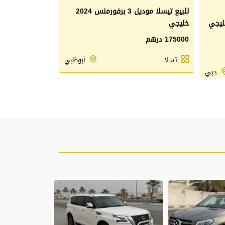
للبيع تيسلا موديل 3 برفورمنس 2024
بشن خليجي
خليجي
175000 درهم
تسلا
أبوظبي
دبي