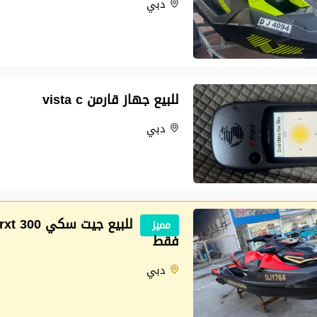
دبي
للبيع جهاز قارمن vista c
دبي
مميز
فقط
دبي