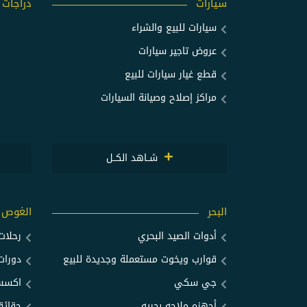
سيارات
دراجات
سيارات للبيع والشراء
عروض تاجير سيارات
قطع غيار سيارات للبيع
مراكز إصلاح وصيانة السيارات
شــاهد الكــل
البحر
الغوص
أدوات الصيد البحري
رحلا
قوارب ويخوت مستعملة وجديدة للبيع
دورات
جي سكي
اكسسو
أجهزه ملاحه بحريه
حقائق