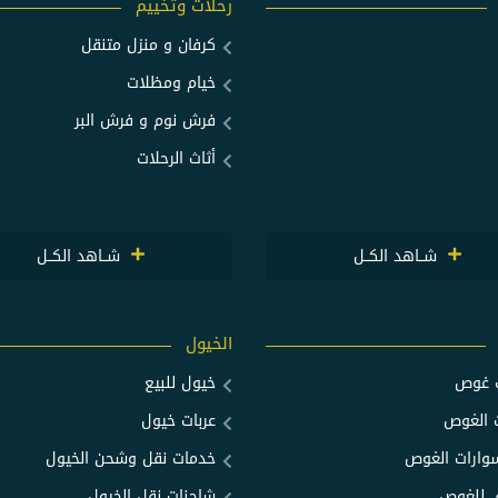
رحلات وتخييم
كرفان و منزل متنقل
خيام ومظلات
فرش نوم و فرش البر
أثاث الرحلات
شــاهد الكــل
شــاهد الكــل
الخيول
ت غوص
خيول للبيع
 الغوص
عربات خيول
ارات الغوص
خدمات نقل وشحن الخيول
 للغوص
شاحنات نقل الخيول