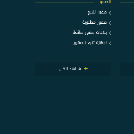
الصقور
صقور للبيع
صقور مطلوبة
بلاغات صقور ضائعة
اجهزة تتبع الصقور
شــاهد الكــل