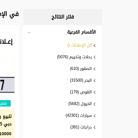
في الإم
فلتر النتائج
الأقسام الفرعية
إعــلان
كل الإعلانات ()
رحلات وتخييم (5076)
الصقور (610)
البحر (31500)
الغوص (179)
مميز
الخيول (5692)
سيارات (42301)
للبيع 
دبي كو
دراجات (381)
10000 درهم