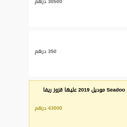
30500 درهم
350 درهم
للبيع جيت سكي Seadoo rxt 300 موديل 2019 عليها قزوز ريفا
43000 درهم