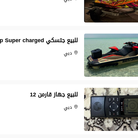
للبيع جتسكي Seadoo 2025 rxp Super charged
دبي
للبيع جهاز قارمن 12
دبي