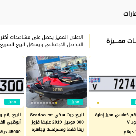
ارات
الاعلان المميز يحصل على مشاهدات أكثر
ــات ممــــيزة
التواصل الاجتماعي ويسهل البيع السريع
مميز
مميز
رقم خماسي مميز إمارة
للبيع جيت سكي Seadoo rxt
للبيع رقم ر
د V
300 موديل 2019 عليها قزوز
أبوظبي الف
ريفا فقط ومسرفسه وجاهزه
45000 درهم