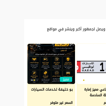
 ويصل لجمهور أكبر وينشر في مواقع
مميز
باعي مميز إمارة
بـو خـلـيـفـة لـخـدمـات الـسـيـارات
ئة السادسة
السعر غير متوفر