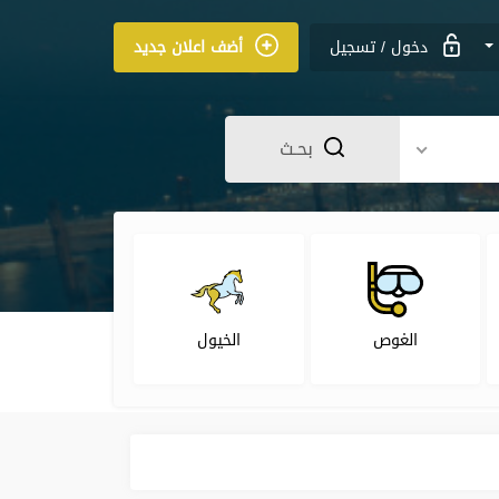
دخول
/
تسجيل
أضف اعلان جديد
بحـث
الغوص
الخيول