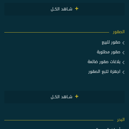
شــاهد الكــل
الصقور
صقور للبيع
صقور مطلوبة
بلاغات صقور ضائعة
اجهزة تتبع الصقور
شــاهد الكــل
البحر