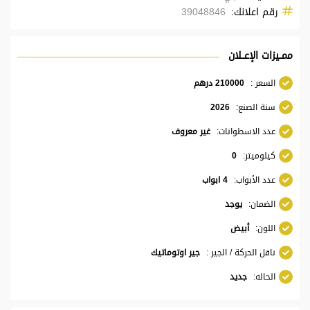
رقم اعلانك:
39048846
ممــيزات الإعــلان
السعر :
210000 درهم
سنة الصنع:
2026
عدد الاسطوانات:
غير معروف
كيلوميتر:
0
عدد الأبواب:
4 ابواب
الضمان:
يوجد
اللون:
أبيض
ناقل الحركة / الجير :
جير اوتوماتيك
الحاله:
جديد