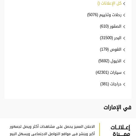
كل الإعلانات ()
رحلات وتخييم (5076)
الصقور (610)
البحر (31500)
الغوص (179)
الخيول (5692)
سيارات (42301)
دراجات (381)
في الإمارات
إعــلانــات
الاعلان المميز يحصل على مشاهدات أكثر ويصل لجمهور
ممــــيزة
أكبر وينشر في مواقع التواصل الاجتماعي ويسهل البيع