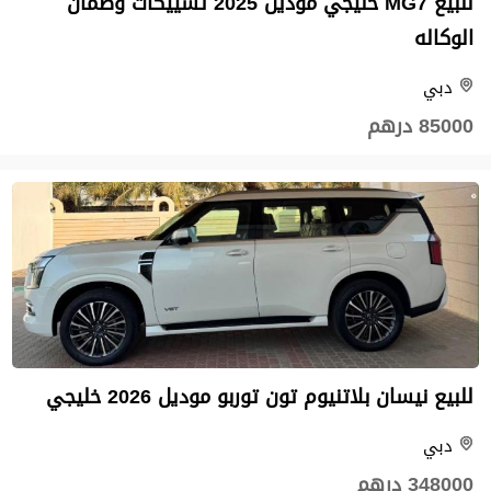
للبيع MG7 خليجي موديل 2025 تشييكات وضمان
الوكاله
دبي
85000 درهم
للبيع نيسان بلاتنيوم تون توربو ‏موديل 2026 خليجي
دبي
348000 درهم