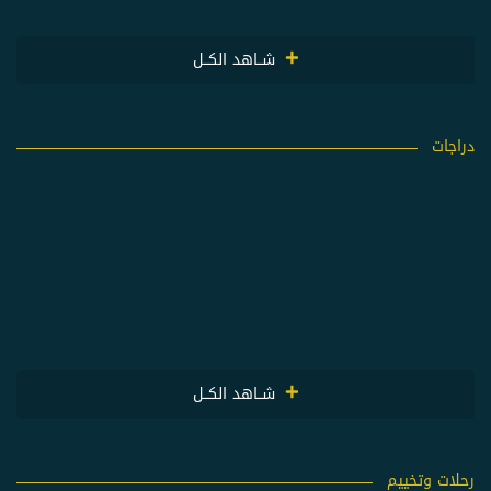
شــاهد الكــل
دراجات
شــاهد الكــل
رحلات وتخييم