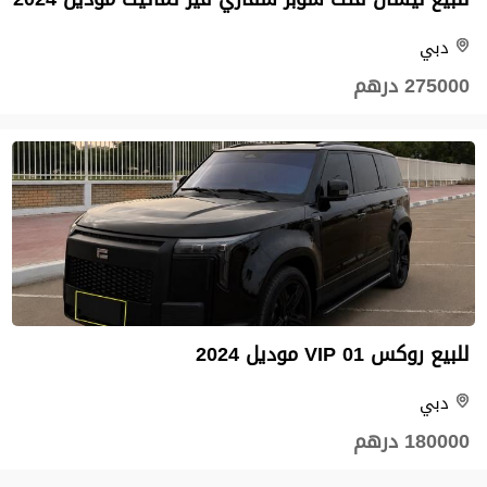
دبي
275000 درهم
للبيع روكس 01 VIP موديل 2024
دبي
180000 درهم